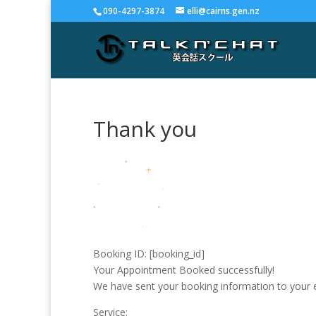
090-4297-3874
elli@cairns.gen.nz
Thank you
Booking ID:
[booking_id]
Your Appointment Booked successfully!
We have sent your booking information to your 
Service: