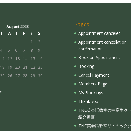
Pages
August 2026
T
W
T
F
S
S
Appointment canceled
1
2
Appointment cancellation
confirmation
4
5
6
7
8
9
Book an Appointment
11
12
13
14
15
16
Booking
18
19
20
21
22
23
Cancel Payment
25
26
27
28
29
30
Members Page
c
My Bookings
Thank you
TNC英会話教室の中高生クラ
紹介動画
TNC英会話教室リトミック