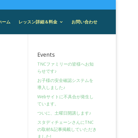
ホーム
レッスン詳細＆料金
お問い合わせ
Events
TNCファミリーの皆様へお知
らせです♪
お子様の安全確認システムを
導入しました♪
Webサイトに不具合が発生し
ています。
ついに、土曜日開講します♪
スタディチェーンさんにTNC
の取材&記事掲載していただき
ました!