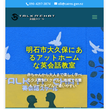
090-4297-3874
elli@cairns.gen.nz
明石市大久保にあ
るアットホーム
な英会話教室
赤ちゃんから大人まで楽しく学べ
る少人数制スクール 地域でも最
もリーズナブルで通いやすい