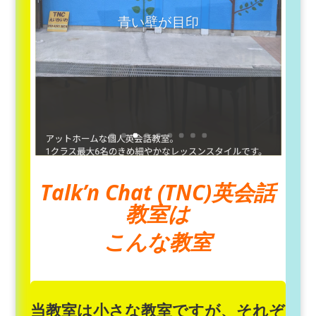
教室 room A
Talk’n Chat (TNC)英会話
教室は
こんな教室
当教室は小さな教室ですが、それぞ