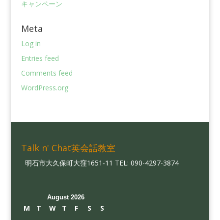
キャンペーン
Meta
Log in
Entries feed
Comments feed
WordPress.org
Talk n' Chat英会話教室
明石市大久保町大窪1651‐11 TEL: 090-4297-3874
August 2026
M
T
W
T
F
S
S